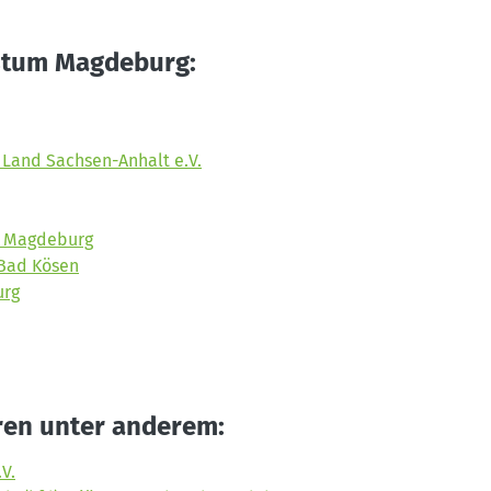
istum Magdeburg:
Land Sachsen-Anhalt e.V.
H Magdeburg
Bad Kösen
urg
ren unter anderem:
V.