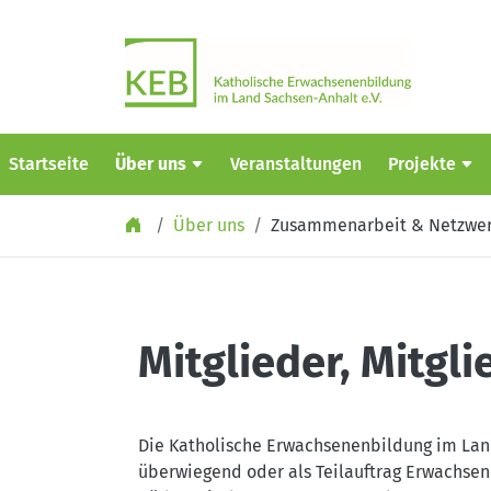
Springe zu Inhalt
Startseite
Über uns
Veranstaltungen
Projekte
Über uns
Zusammenarbeit & Netzwe
Mitglieder, Mitgl
Die Katholische Erwachsenenbildung im Land
überwiegend oder als Teilauftrag Erwachsene